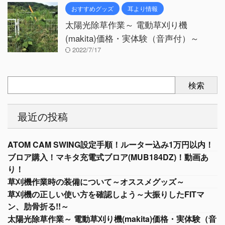
おすすめグッズ
耳より情報
太陽光除草作業～ 電動草刈り機
(makita)価格・実体験（音声付）～
2022/7/17
検索
最近の投稿
ATOM CAM SWING設定手順！ルーター込み1万円以内！
ブロア購入！マキタ充電式ブロア(MUB184DZ)！動画あ
り！
草刈機作業時の装備について～オススメグッズ～
草刈機の正しい使い方を確認しよう～大振りしたFITマ
ン、肋骨折る!!～
太陽光除草作業～ 電動草刈り機(makita)価格・実体験（音