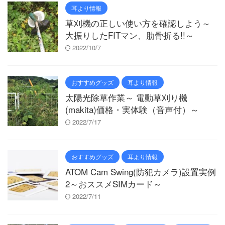
耳より情報
草刈機の正しい使い方を確認しよう～
大振りしたFITマン、肋骨折る!!～
2022/10/7
おすすめグッズ
耳より情報
太陽光除草作業～ 電動草刈り機
(makita)価格・実体験（音声付）～
2022/7/17
おすすめグッズ
耳より情報
ATOM Cam Swing(防犯カメラ)設置実例
2～おススメSIMカード～
2022/7/11