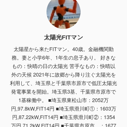
太陽光FITマン
太陽星から来たFITマン。40歳。金融機関勤
務。妻と小学6年、1年生の息子あり。 好きな
もの：快晴の日の太陽光 苦手なもの：快晴以
外の天候 2021年に故郷から降り注ぐ太陽光を
利用して、埼玉県と千葉県市原市で低圧太陽光
発電事業を開始。埼玉県3基、千葉県市原市で
1基稼働中。 ■埼玉県東松山市：2052万
円,97.8kW,FIT14円 ■埼玉県滑川町①：1603万
円,87.22kW,FIT14円 ■埼玉県滑川町②：1354
万円,71.2kW,FIT14円 ■千葉県市原市 ：1677