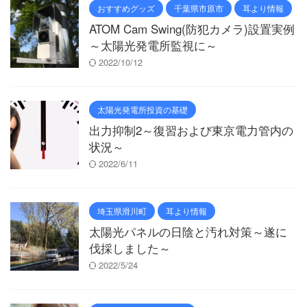
おすすめグッズ
千葉県市原市
耳より情報
ATOM Cam Swing(防犯カメラ)設置実例
～太陽光発電所監視に～
2022/10/12
太陽光発電所投資の基礎
出力抑制2～復習および東京電力管内の
状況～
2022/6/11
埼玉県滑川町
耳より情報
太陽光パネルの日陰と汚れ対策～遂に
伐採しました～
2022/5/24