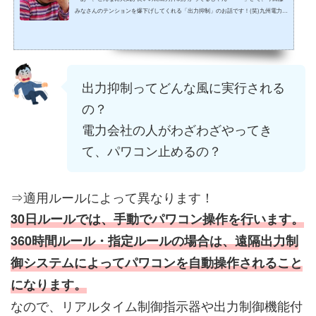
みなさんのテンションを爆下げしてくれる「出力抑制」のお話です！(笑)九州電力管
内で出力抑制が開始されてから、順次適用する電力会社が増加し、今では東北、四
国、中国そして5月8日には北海道電力管内でも実施されたそうです！｡｡｡＿|￣|○皆さ
んも元気がみなぎっている状態の時って、バリバリ活動して仕事もドンドン進みま
すよね！そんな時に「いや、そんなに頑張らなくてもいいよ。今マンパワー足りて
るから。２０％くらいの力でよろしく」と言われたら...
出力抑制ってどんな風に実行される
の？
電力会社の人がわざわざやってき
て、パワコン止めるの？
⇒適用ルールによって異なります！
30日ルールでは、手動でパワコン操作を行います。
360時間ルール・指定ルールの場合は、遠隔出力制
御システムによってパワコンを自動操作されること
になります。
なので、リアルタイム制御指示器や出力制御機能付