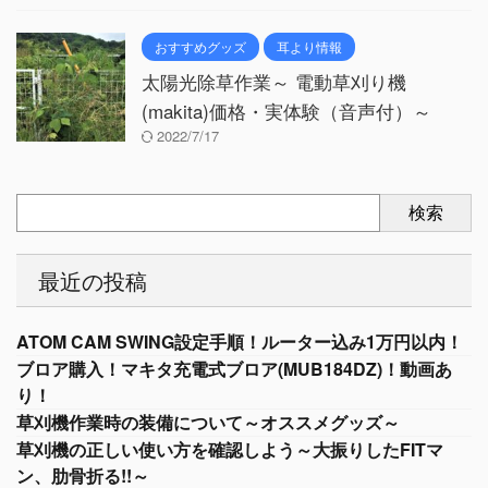
おすすめグッズ
耳より情報
太陽光除草作業～ 電動草刈り機
(makita)価格・実体験（音声付）～
2022/7/17
検索
最近の投稿
ATOM CAM SWING設定手順！ルーター込み1万円以内！
ブロア購入！マキタ充電式ブロア(MUB184DZ)！動画あ
り！
草刈機作業時の装備について～オススメグッズ～
草刈機の正しい使い方を確認しよう～大振りしたFITマ
ン、肋骨折る!!～