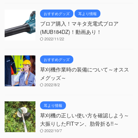
おすすめグッズ
耳より情報
ブロア購入！マキタ充電式ブロア
(MUB184DZ)！動画あり！
2022/11/22
おすすめグッズ
草刈機作業時の装備について～オスス
メグッズ～
2022/8/2
耳より情報
草刈機の正しい使い方を確認しよう～
大振りしたFITマン、肋骨折る!!～
2022/10/7