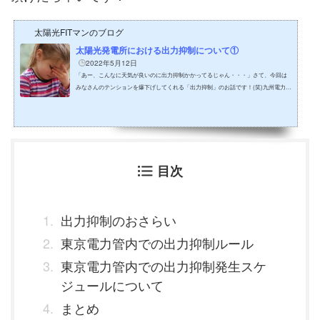
太陽光FITマンのブログ
太陽光発電所における出力抑制について①
2022年5月12日
「あー、こんなに天気が良いのに出力抑制かかってるじゃん・・・」さて、今回は
みなさんのテンションを爆下げしてくれる「出力抑制」のお話です！(笑)九州電力管
内で出力抑制が開始されてから、順次適用する電力会社が増加し、今では東北、四
国、中国そして5月8日には北海道電力管内でも実施されたそうです！｡｡｡＿|￣|○皆さ
んも元気がみなぎっている状態の時って、バリバリ活動して仕事もドンドン進みま
すよね！そんな時に「いや、そんなに頑張らなくてもいいよ。今マンパワー足りて
るから。２０％くらいの力でよろしく」と言われたら...
目次
出力抑制のおさらい
東京電力管内での出力抑制ルール
東京電力管内での出力抑制発生スケ
ジュールについて
まとめ