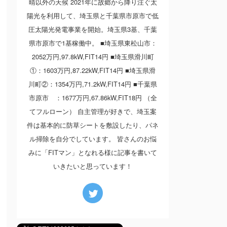
晴以外の天候 2021年に故郷から降り注ぐ太
陽光を利用して、埼玉県と千葉県市原市で低
圧太陽光発電事業を開始。埼玉県3基、千葉
県市原市で1基稼働中。 ■埼玉県東松山市：
2052万円,97.8kW,FIT14円 ■埼玉県滑川町
①：1603万円,87.22kW,FIT14円 ■埼玉県滑
川町②：1354万円,71.2kW,FIT14円 ■千葉県
市原市 ：1677万円,67.86kW,FIT18円 （全
てフルローン） 自主管理が好きで、埼玉案
件は基本的に防草シートを敷設したり、パネ
ル掃除を自分でしています。 皆さんのお悩
みに「FITマン」となれる様に記事を書いて
いきたいと思っています！