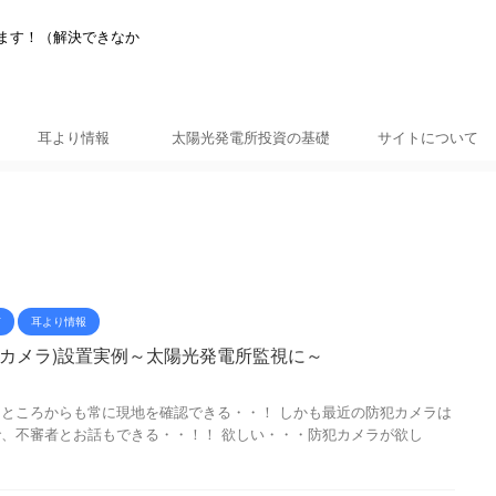
います！（解決できなか
耳より情報
太陽光発電所投資の基礎
サイトについて
市
耳より情報
g(防犯カメラ)設置実例～太陽光発電所監視に～
ところからも常に現地を確認できる・・！ しかも最近の防犯カメラは
、不審者とお話もできる・・！！ 欲しい・・・防犯カメラが欲し