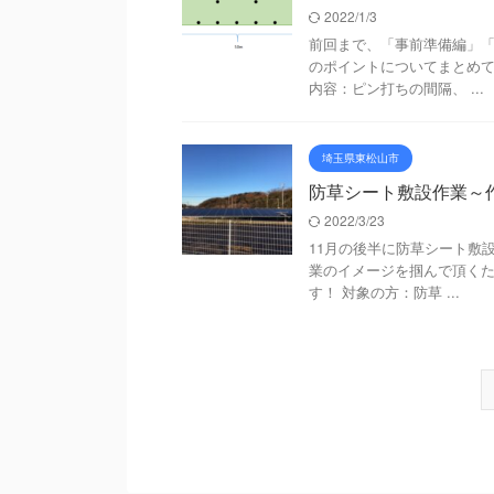
2022/1/3
前回まで、「事前準備編」
のポイントについてまとめて
内容：ピン打ちの間隔、 ...
埼玉県東松山市
防草シート敷設作業～
2022/3/23
11月の後半に防草シート敷
業のイメージを掴んで頂く
す！ 対象の方：防草 ...