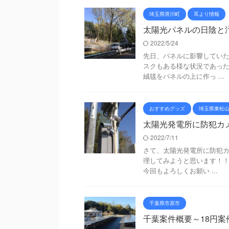
埼玉県滑川町
耳より情報
太陽光パネルの日陰と
2022/5/24
先日、パネルに影響していた
スクもある様な状況であっ
絨毯をパネルの上に作っ ...
おすすめグッズ
埼玉県東松
太陽光発電所に防犯カ
2022/7/11
さて、太陽光発電所に防犯
理してみようと思います！！
今回もよろしくお願い ...
千葉県市原市
千葉案件概要～18円案