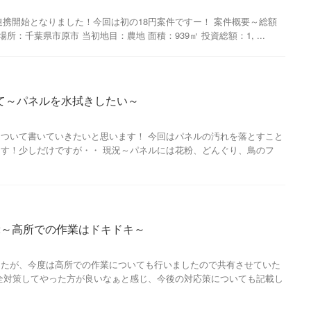
が連携開始となりました！今回は初の18円案件ですー！ 案件概要～総額
～ 場所：千葉県市原市 当初地目：農地 面積：939㎡ 投資総額：1, ...
て～パネルを水拭きしたい～
ついて書いていきたいと思います！ 今回はパネルの汚れを落とすこと
す！少しだけですが・・ 現況～パネルには花粉、どんぐり、鳥のフ
2～高所での作業はドキドキ～
したが、今度は高所での作業についても行いましたので共有させていた
全対策してやった方が良いなぁと感じ、今後の対応策についても記載し