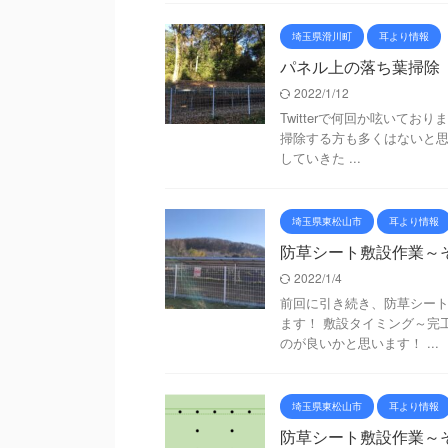
埼玉県滑川町
耳より情報
パネル上の落ち葉掃除
2022/1/12
Twitterで何回か呟いて
掃除する方も多くはないと思
していきた ...
埼玉県東松山市
耳より情報
防草シート敷設作業～
2022/1/4
前回に引き続き、防草シー
ます！ 敷設タイミング～完
のが良いかと思います！ ...
埼玉県東松山市
耳より情報
防草シート敷設作業～