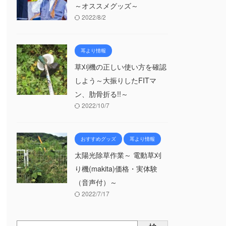
～オススメグッズ～
2022/8/2
耳より情報
草刈機の正しい使い方を確認
しよう～大振りしたFITマ
ン、肋骨折る!!～
2022/10/7
おすすめグッズ
耳より情報
太陽光除草作業～ 電動草刈
り機(makita)価格・実体験
（音声付）～
2022/7/17