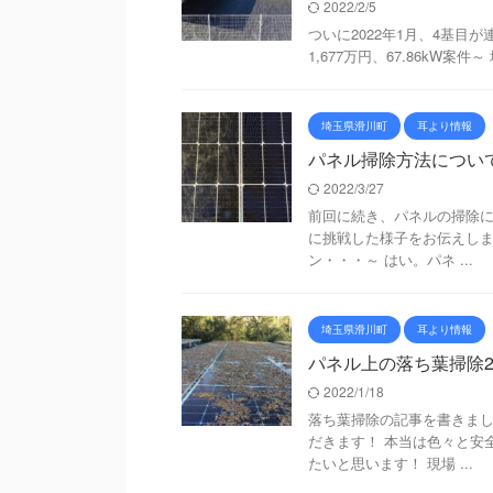
2022/2/5
ついに2022年1月、4基目
1,677万円、67.86kW案件
埼玉県滑川町
耳より情報
パネル掃除方法につい
2022/3/27
前回に続き、パネルの掃除に
に挑戦した様子をお伝えしま
ン・・・～ はい。パネ ...
埼玉県滑川町
耳より情報
パネル上の落ち葉掃除
2022/1/18
落ち葉掃除の記事を書きま
だきます！ 本当は色々と安
たいと思います！ 現場 ...