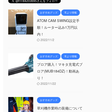
おすすめグッズ
耳より情報
ATOM CAM SWING設定手
順！ルーター込み1万円以
内！
2022/11/2
おすすめグッズ
耳より情報
ブロア購入！マキタ充電式ブ
ロア(MUB184DZ)！動画あ
り！
2022/11/22
おすすめグッズ
草刈機作業時の装備について