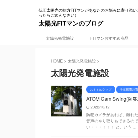
低圧太陽光の味方FITマンがあなたのお悩みに寄り添
ったらごめんなさい）
太陽光FITマンのブログ
太陽光発電施設
FITマンおすすめ商品
HOME
>
太陽光発電施設
>
太陽光発電施設
おすすめグッズ
千葉県市原
ATOM Cam Swin
2022/10/12
防犯カメラがあれば、離れた
音声のやり取りもできるので
い・・・！！！ と、いう ...