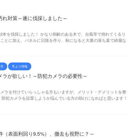
汚れ対策～遂に伐採しました～
2本を伐採しました！ かなり樹齢のある木で、台風等で倒れてくるリ
たことに加え、パネルに日陰を作り、秋になると大量の落ち葉で綺麗な
山市
耳より情報
メラが欲しい！～防犯カメラの必要性～
カメラを付けていらっしゃる方もいますが、メリット・デメリットを整
 防犯カメラを設置しようか悩んでいる方の助けになればと思います！
件（表面利回り9.5%）、撤去も視野に？～