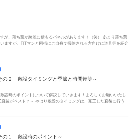
おりますが、落ち葉が綺麗に積もるパネルがあります！（笑） あまり落ち葉
いますが、FITマンと同様にご自身で掃除される方向けに道具等を紹介
その２：敷設タイミングと季節と時間帯等～
ト敷設時のポイントについて解説していきます！よろしくお願いいたし
工直後がベスト？～ やはり敷設のタイミングは、完工した直後に行う
その１：敷設時のポイント～