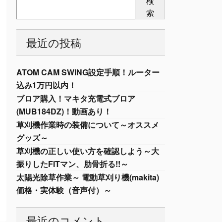
検
索
最近の投稿
ATOM CAM SWING設定手順！ルーター
込み1万円以内！
ブロア購入！マキタ充電式ブロア
(MUB184DZ)！動画あり！
草刈機作業時の装備について～オススメ
グッズ～
草刈機の正しい使い方を確認しよう～大
振りしたFITマン、肋骨折る!!～
太陽光除草作業～ 電動草刈り機(makita)
価格・実体験（音声付）～
最近のコメント